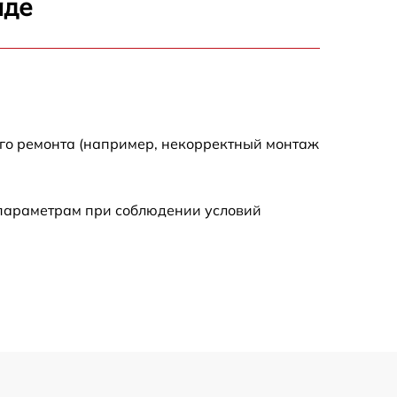
аде
1500 р
1600 р
1600 р
ого ремонта (например, некорректный монтаж
1000 р
 параметрам при соблюдении условий
800 р
1000 р