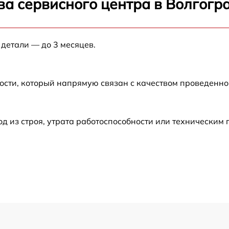
ва сервисного центра в Волгогр
от 60 мин
 детали — до 3 месяцев.
от 60 мин
от 60 мин
ости, который напрямую связан с качеством проведенн
от 60 мин
 из строя, утрата работоспособности или техническим
от 60 мин
от 60 мин