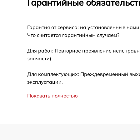
Гарантийные обязательст
Замена GPS-модуля
Гарантия от сервиса: на установленные нами
Замена корпуса
Что считается гарантийным случаем?
Замена аккумулятора
Для работ: Повторное проявление неисправн
запчасти).
Настройка шифрования Wi-Fi
Для комплектующих: Преждевременный выход
Прошивка
эксплуатации.
Показать полностью
Установка антенны пульта