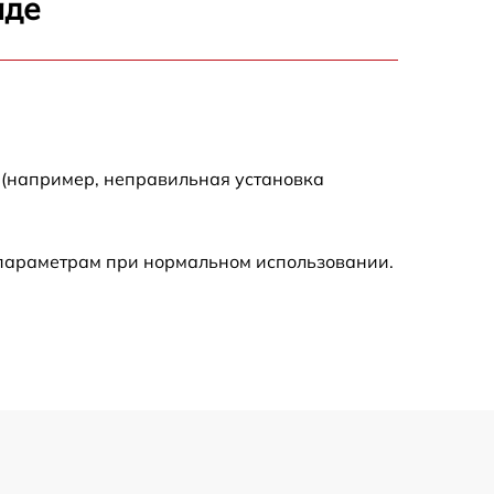
аде
1500 р
1600 р
1600 р
 (например, неправильная установка
1000 р
 параметрам при нормальном использовании.
800 р
1000 р