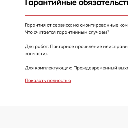
Гарантийные обязательст
Замена GPS-модуля
Гарантия от сервиса: на смонтированные ко
Замена корпуса
Что считается гарантийным случаем?
Замена аккумулятора
Для работ: Повторное проявление неисправн
запчасти).
Настройка шифрования Wi-Fi
Для комплектующих: Преждевременный выход
Прошивка
Показать полностью
Установка антенны пульта