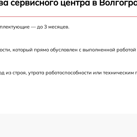
ва сервисного центра в Волгогр
от 60 мин
мплектующие — до 3 месяцев.
от 60 мин
от 60 мин
ости, который прямо обусловлен с выполненной работой
от 60 мин
 из строя, утрата работоспособности или техническим
от 60 мин
от 60 мин