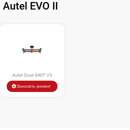
utel EVO II
Autel Dual 640T V3
Заказать ремонт