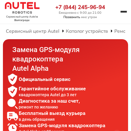
+7 (844) 245-96-94
Ежедневно с 9:00 до 21:00
Позвонить
мне утром
Сервисный центр Autel
в
Волгограде
Сервисный центр Autel
Каталог устройств
Ремонт
Замена GPS-модуля
квадрокоптера
Autel Alpha
Официальный сервис
Гарантийное обслуживание
квадрокоптера Autel до 3 лет
Диагностика за наш счет,
ремонт по желанию
Бесплатный выезд курьера
в день обращения
Замена GPS-модуля квадрокоптера